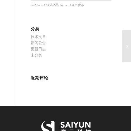
2023-12-11 FileZilla Server 1.8.0 发布
分类
技术文章
新闻公告
20
更新日志
未分类
近期评论